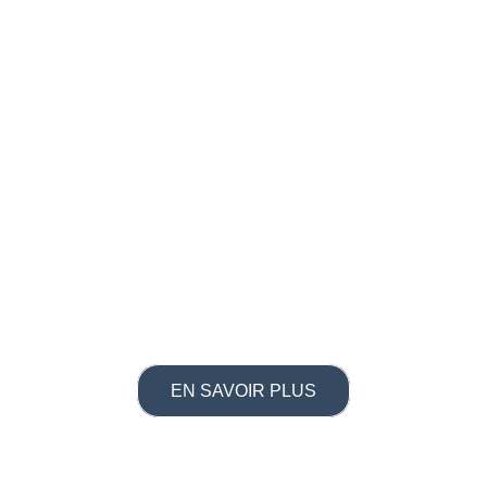
Financez Votre Parcours Avec Votre Compte Personnel De
Formation.
Certifié Qualiopi. Un Gage De Qualité Reconnu Pour Tous Nos
Accompagnements.
À Distance Ou En Présentiel, À Clermont-Ferrand Ou Partout En
France, En Visio.
100 % Personnalisé Avec Votre Consultant Dédié, À Votre Rythme,
Selon Votre Projet.
EN SAVOIR PLUS