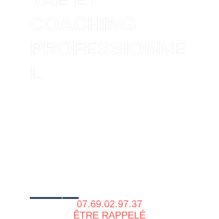
COACHING
PROFESSIONNE
L
A Clermont-Ferrand et à distance
Donnez Un Nouveau Cap À Votre
Carrière Avec Un Accompagnement
Personnalisé.
⭐ 5,0/5 · Éligible CPF · Certifié
Qualiopi · À Distance Ou En
Présentiel.
07.69.02.97.37
ÊTRE RAPPELÉ