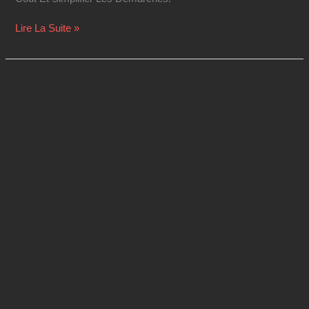
Lire La Suite »
Bilan
De
Compétences
À
Clermont-
Ferrand
:
Quel
Organisme
Choisir
En
2026
?