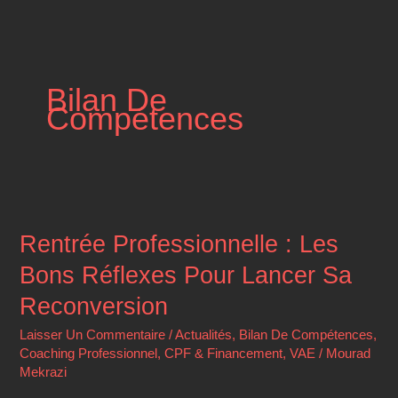
Aller
Principal
Au
Contenu
Bilan De
Compétences
Rentrée
Professionnelle
:
Rentrée Professionnelle : Les
Les
Bons Réflexes Pour Lancer Sa
Bons
Réflexes
Reconversion
Pour
Lancer
Laisser Un Commentaire
/
Actualités
,
Bilan De Compétences
,
Sa
Coaching Professionnel
,
CPF & Financement
,
VAE
/
Mourad
Reconversion
Mekrazi